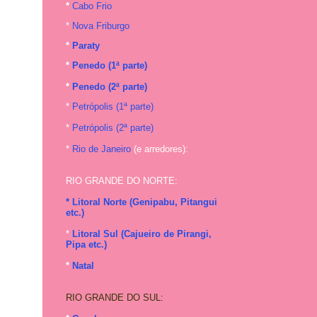
*
Cabo Frio
*
Nova Friburgo
*
Paraty
*
Penedo (1ª parte)
*
Penedo (2ª parte)
*
Petrópolis (1ª parte)
*
Petrópolis (2ª parte)
*
Rio de Janeiro
(e arredores):
RIO GRANDE DO NORTE:
* Litoral Norte (Genipabu, Pitangui
etc.)
*
Litoral Sul (Cajueiro de Pirangi,
Pipa etc.)
*
Natal
RIO GRANDE DO SUL: