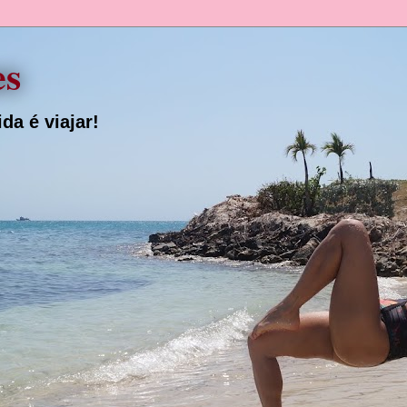
es
da é viajar!