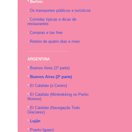
* Berlim:
-
Os transportes públicos e turísticos
-
Comidas típicas e dicas de
restaurantes
-
Compras e tax free
-
Roteiro de quatro dias e meio
...................................
ARGENTINA
*
Buenos Aires (1ª parte)
*
Buenos Aires (2ª parte)
*
El Calafate (o Centro)
*
El Calafate (Minitrekking no Perito
Moreno)
*
El Calafate (Navegação Todo
Glaciares)
*
Luján
*
Puerto Iguazú