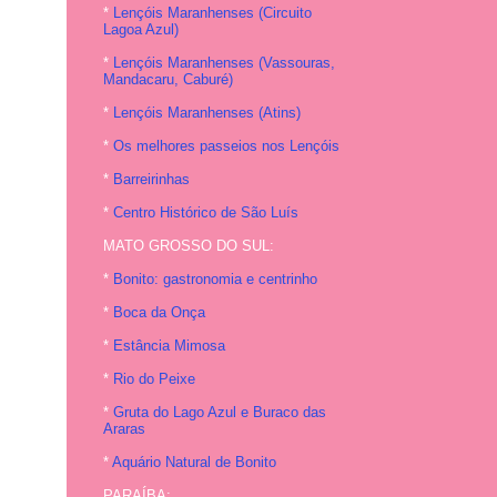
*
Lençóis Maranhenses (Circuito
Lagoa Azul)
*
Lençóis Maranhenses (Vassouras,
Mandacaru, Caburé)
*
Lençóis Maranhenses (Atins)
*
Os melhores passeios nos Lençóis
*
Barreirinhas
*
Centro Histórico de São Luís
MATO GROSSO DO SUL:
*
Bonito: gastronomia e centrinho
*
Boca da Onça
*
Estância Mimosa
*
Rio do Peixe
*
Gruta do Lago Azul e Buraco das
Araras
*
Aquário Natural de Bonito
PARAÍBA: