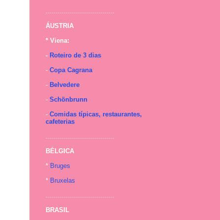
...................................
ÁUSTRIA
* Viena:
-
Roteiro de 3 dias
-
Copa Cagrana
-
Belvedere
-
Schönbrunn
-
Comidas típicas, restaurantes,
cafeterias
...................................
BÉLGICA
*
Bruges
*
Bruxelas
...................................
BRASIL