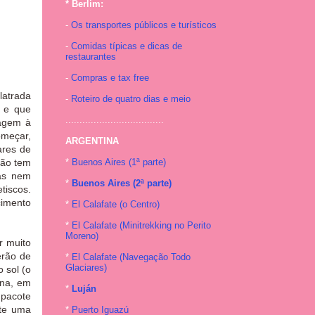
* Berlim:
-
Os transportes públicos e turísticos
-
Comidas típicas e dicas de
restaurantes
-
Compras e tax free
latrada
-
Roteiro de quatro dias e meio
o e que
...................................
nagem à
omeçar,
ARGENTINA
ares de
não tem
*
Buenos Aires (1ª parte)
mas nem
*
Buenos Aires (2ª parte)
tiscos.
cimento
*
El Calafate (o Centro)
*
El Calafate (Minitrekking no Perito
Moreno)
r muito
erão de
*
El Calafate (Navegação Todo
Glaciares)
 sol (o
ana, em
*
Luján
 pacote
nte uma
*
Puerto Iguazú