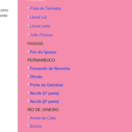
*
Praia de Tambaba
 como
onte
*
Litoral sul
*
Litoral norte
*
João Pessoa
PARANÁ:
*
Foz do Iguaçu
PERNAMBUCO:
*
Fernando de Noronha
*
Olinda
*
Porto de Galinhas
*
Recife (1ª parte)
*
Recife (2ª parte)
RIO DE JANEIRO
*
Arraial do Cabo
*
Búzios