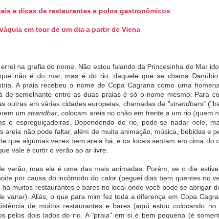
onais e dicas de restaurantes e polos gastronômicos
váquia em tour de um dia a partir de Viena
errei na grafia do nome. Não estou falando da Princesinha do Mar ido
, que não é do mar, mas é do rio, daquele que se chama Danúbi
Áustria. A praia recebeu o nome de Copa Cagrana como uma home
á de semelhante entre as duas praias é só o nome mesmo. Para c
tas outras em várias cidades europeias, chamadas de "
strandbars
" ("b
azerem um
strandbar
, colocam areia no chão em frente a um rio (quem 
iras e espreguiçadeiras. Dependendo do rio, pode-se nadar nele, 
s areia não pode faltar, além de muita animação, música, bebidas e pe
te que algumas vezes nem areia há, e os locais sentam em cima do 
ue vale é curtir o verão ao ar livre.
 verão, mas ela é uma das mais animadas. Porém, se o dia estive
 noite por causa do incômodo do calor (peguei dias bem quentes no v
as há muitos restaurantes e bares no local onde você pode se abrigar do
e variar). Aliás, o que para mim fez toda a diferença em Copa Cagr
istência de muitos restaurantes e bares (aqui estou colocando no
dos pelos dois lados do rio. A "praia" em si é bem pequena (é some