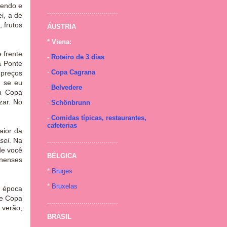
mendo e
...................................
i, a de
, frutos
ÁUSTRIA
* Viena:
 frente
-
Roteiro de 3 dias
a Ponte
-
Copa Cagrana
 preços
, se eu
-
Belvedere
m Copa
zar. No
-
Schönbrunn
-
Comidas típicas, restaurantes,
cafeterias
aior da
sel
. Na
...................................
de você
BÉLGICA
enenses
.
*
Bruges
*
Bruxelas
r época
ue Copa
...................................
 verão,
BRASIL