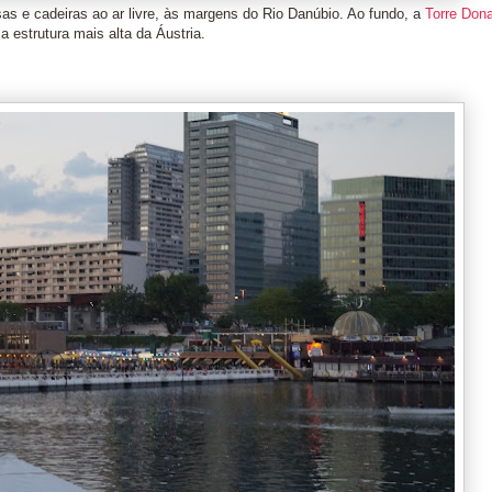
as e cadeiras ao ar livre, às margens do Rio Danúbio. Ao fundo, a
Torre Don
a estrutura mais alta da Áustria.