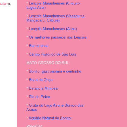
*
Lençóis Maranhenses (Circuito
auturm
,
Lagoa Azul)
*
Lençóis Maranhenses (Vassouras,
Mandacaru, Caburé)
*
Lençóis Maranhenses (Atins)
*
Os melhores passeios nos Lençóis
*
Barreirinhas
*
Centro Histórico de São Luís
MATO GROSSO DO SUL:
*
Bonito: gastronomia e centrinho
*
Boca da Onça
*
Estância Mimosa
*
Rio do Peixe
*
Gruta do Lago Azul e Buraco das
Araras
*
Aquário Natural de Bonito
PARAÍBA: