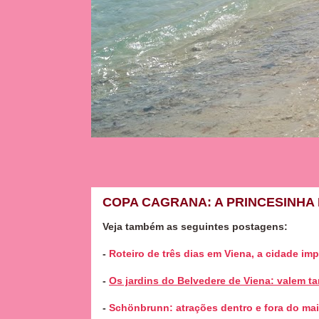
COPA CAGRANA: A PRINCESINHA 
Veja também as seguintes postagens:
-
Roteiro de três dias em Viena, a cidade imp
-
Os jardins do Belvedere de Viena: valem t
-
Schönbrunn: atrações dentro e fora do ma