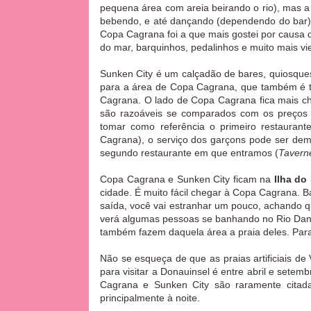
pequena área com areia beirando o rio), mas a
bebendo, e até dançando (dependendo do bar), 
Copa Cagrana foi a que mais gostei por causa d
do mar, barquinhos, pedalinhos e muito mais v
Sunken City é um calçadão de bares, quiosques,
para a área de Copa Cagrana, que também é tu
Cagrana. O lado de Copa Cagrana fica mais che
são razoáveis se comparados com os preços d
tomar como referência o primeiro restauran
Cagrana), o serviço dos garçons pode ser dem
segundo restaurante em que entramos (
Tavern
Copa Cagrana e Sunken City ficam na
Ilha do
cidade. É muito fácil chegar à Copa Cagrana. B
saída, você vai estranhar um pouco, achando qu
verá algumas pessoas se banhando no Rio Danú
também fazem daquela área a praia deles. Par
Não se esqueça de que as praias artificiais d
para visitar a Donauinsel é entre abril e set
Cagrana e Sunken City
são raramente citad
principalmente à noite.