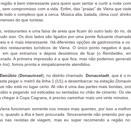
 região é bem interessante para quem quer sentar e curtir a noite co
sem compromisso com a vida. Enfim, das "praias" de Viena que visite
e todo o complexo que a cerca. Música alta, balada, clima
cool
,
drinks
ienenses do que turistas.
 restaurantes e uma faixa de areia que ficam do outro lado do rio, de
do isso. Os dois lados são ligados por uma ponte flutuante chamad
io e é mais interessante. Há diferentes opções de gastronomia e os
os restaurantes turísticos de Viena. O único ponto negativo é que
te em que entramos e depois desistimos de ficar (o
Rembetiko
, e
orado. A primeira impressão é a que fica, mas não podemos generali
e Ios
), fomos pronta e simpaticamente atendidos.
 Danúbio
(
Donauinsel
), no distrito chamado
Donaustadt
, que é o m
asta pegar o
metrô da linha 1 (U1) e desembarcar na estação
Donauin
e não está no lugar certo. Ali não é uma das partes mais bonitas, on
bio e pegando sol esticadas ou sentadas no chão de cimento. Os vi
a chegar à Copa Cagrana, é preciso caminhar mais uns vinte minutos
e Viena funcionam somente nos meses mais quentes, por isso a melho
embro, quando a ilha é bem procurada. Sinceramente não entendo por q
as nas revistas de viagem, mas eu super recomendo a região no