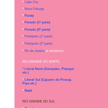
*
Cabo Frio
*
Nova Friburgo
*
Paraty
*
Penedo (1ª parte)
*
Penedo (2ª parte)
*
Petrópolis (1ª parte)
*
Petrópolis (2ª parte)
*
Rio de Janeiro
(e arredores):
RIO GRANDE DO NORTE:
* Litoral Norte (Genipabu, Pitangui
etc.)
*
Litoral Sul (Cajueiro de Pirangi,
Pipa etc.)
*
Natal
RIO GRANDE DO SUL: