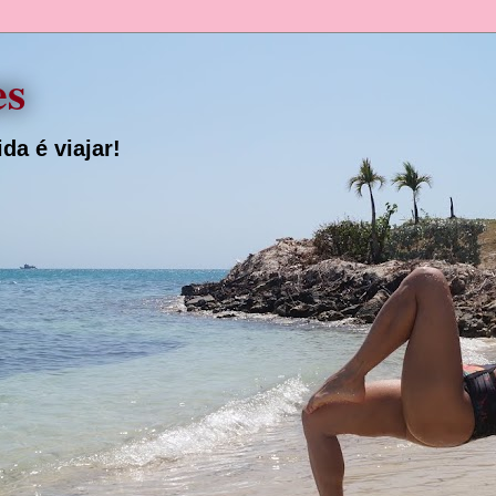
es
da é viajar!