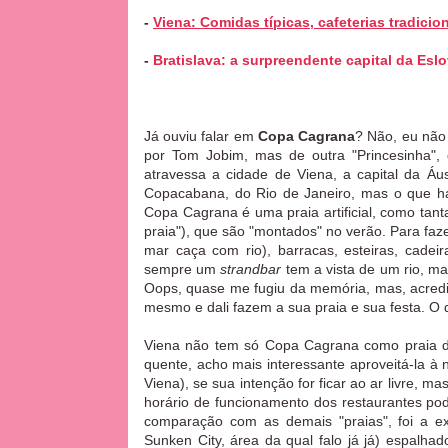
-
Viena: Comidas típicas, cafeterias tradici
-
Bratislava: a surpreendente capital da Eslo
Já ouviu falar em
Copa Cagrana
? Não, eu não 
por Tom Jobim, mas de outra "Princesinha"
atravessa a cidade de Viena, a capital da 
Copacabana, do Rio de Janeiro, mas o que h
Copa Cagrana é uma praia artificial, como tan
praia"), que são "montados" no verão. Para f
mar caça com rio), barracas, esteiras, cade
sempre um
strandbar
tem a vista de um rio, ma
Oops, quase me fugiu da memória, mas, acredi
mesmo e dali fazem a sua praia e sua festa. O q
Viena não tem só Copa Cagrana como praia de
quente, acho mais interessante aproveitá-la à
Viena), se sua intenção for ficar ao ar livre, m
horário de funcionamento dos restaurantes pod
comparação com as demais "praias", foi a ex
Sunken City, área da qual falo já já) espalha