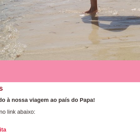
S
do à nossa viagem ao país do Papa!
o link abaixo:
ita