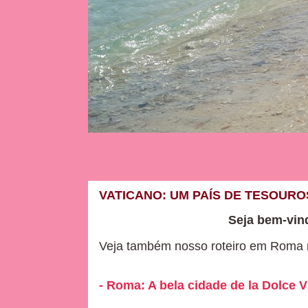
VATICANO: UM PAÍS DE TESOURO
Seja bem-vin
Veja também nosso roteiro em Roma n
- Roma: A bela cidade de la Dolce V