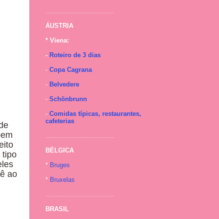
...................................
ÁUSTRIA
* Viena:
-
Roteiro de 3 dias
-
Copa Cagrana
-
Belvedere
-
Schönbrunn
-
Comidas típicas, restaurantes,
cafeterias
 de
 bem
...................................
eito
BÉLGICA
 tipo
eles
*
Bruges
vê ao
*
Bruxelas
...................................
BRASIL