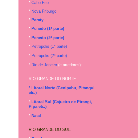
*
Cabo Frio
*
Nova Friburgo
*
Paraty
*
Penedo (1ª parte)
*
Penedo (2ª parte)
*
Petrópolis (1ª parte)
*
Petrópolis (2ª parte)
*
Rio de Janeiro
(e arredores):
RIO GRANDE DO NORTE:
* Litoral Norte (Genipabu, Pitangui
etc.)
*
Litoral Sul (Cajueiro de Pirangi,
Pipa etc.)
*
Natal
RIO GRANDE DO SUL: