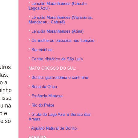
*
Lençóis Maranhenses (Circuito
Lagoa Azul)
*
Lençóis Maranhenses (Vassouras,
Mandacaru, Caburé)
*
Lençóis Maranhenses (Atins)
*
Os melhores passeios nos Lençóis
*
Barreirinhas
*
Centro Histórico de São Luís
utros
MATO GROSSO DO SUL:
Mas,
*
Bonito: gastronomia e centrinho
o a
*
Boca da Onça
minho
*
Estância Mimosa
 isso
 uma
*
Rio do Peixe
o e
*
Gruta do Lago Azul e Buraco das
Araras
he só
*
Aquário Natural de Bonito
PARAÍBA: