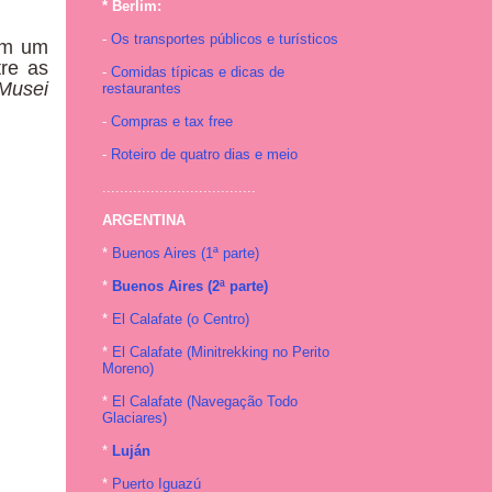
* Berlim:
-
Os transportes públicos e turísticos
em um
tre as
-
Comidas típicas e dicas de
Musei
restaurantes
-
Compras e tax free
-
Roteiro de quatro dias e meio
...................................
ARGENTINA
*
Buenos Aires (1ª parte)
*
Buenos Aires (2ª parte)
*
El Calafate (o Centro)
*
El Calafate (Minitrekking no Perito
Moreno)
*
El Calafate (Navegação Todo
Glaciares)
*
Luján
*
Puerto Iguazú