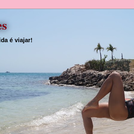
es
da é viajar!