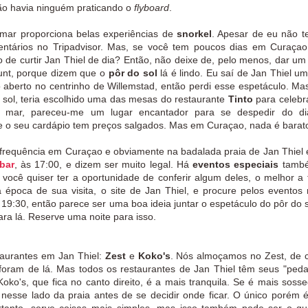
 não havia ninguém praticando o
flyboard
.
 mar proporciona belas experiências de
snorkel
. Apesar de eu não ter
entários no Tripadvisor. Mas, se você tem poucos dias em Curaça
o de curtir Jan Thiel de dia? Então, não deixe de, pelo menos, dar um 
punt, porque dizem que o
pôr do sol
lá é lindo. Eu saí de Jan Thiel u
aberto no centrinho de Willemstad, então perdi esse espetáculo. Ma
do sol, teria escolhido uma das mesas do restaurante
Tinto
para celebr
mar, pareceu-me um lugar encantador para se despedir do di
 e o seu cardápio tem preços salgados. Mas em Curaçao, nada é barat
requência em Curaçao e obviamente na badalada praia de Jan Thiel 
bar
, às 17:00, e dizem ser muito legal. Há
eventos especiais
tamb
você quiser ter a oportunidade de conferir algum deles, o melhor a 
 época de sua visita, o site de Jan Thiel, e procure pelos eventos
19:30, então parece ser uma boa ideia juntar o espetáculo do pôr do 
para lá. Reserve uma noite para isso.
taurantes em Jan Thiel:
Zest
e
Koko's
. Nós almoçamos no Zest, de 
foram de lá. Mas todos os restaurantes de Jan Thiel têm seus "ped
 Koko's, que fica no canto direito, é a mais tranquila. Se é mais soss
nesse lado da praia antes de se decidir onde ficar. O único porém 