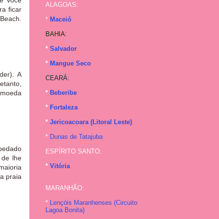
ue você
ALAGOAS:
a ficar
 Beach.
*
Maceió
BAHIA:
*
Salvador
*
Mangue Seco
lder).
A
CEARÁ:
etanto,
a moeda
*
Beberibe
*
Fortaleza
*
Jericoacoara (Litoral Leste)
*
Dunas de Tatajuba
spedado
ESPÍRITO SANTO:
 de lhe
*
Vitória
maioria
a praia
MARANHÃO:
*
Lençóis Maranhenses (
Circuito
Lagoa Bonita
)