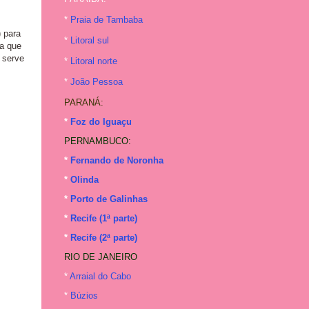
*
Praia de Tambaba
 para
*
Litoral sul
ia que
 serve
*
Litoral norte
*
João Pessoa
PARANÁ:
*
Foz do Iguaçu
PERNAMBUCO:
*
Fernando de Noronha
*
Olinda
*
Porto de Galinhas
*
Recife (1ª parte)
*
Recife (2ª parte)
RIO DE JANEIRO
*
Arraial do Cabo
*
Búzios