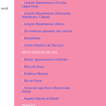
*
Lençóis Maranhenses (Circuito
Lagoa Azul)
, você
*
Lençóis Maranhenses (Vassouras,
Mandacaru, Caburé)
*
Lençóis Maranhenses (Atins)
*
Os melhores passeios nos Lençóis
*
Barreirinhas
*
Centro Histórico de São Luís
MATO GROSSO DO SUL:
*
Bonito: gastronomia e centrinho
*
Boca da Onça
*
Estância Mimosa
*
Rio do Peixe
*
Gruta do Lago Azul e Buraco das
Araras
*
Aquário Natural de Bonito
PARAÍBA: