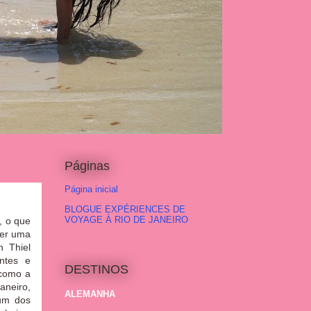
Páginas
Página inicial
BLOGUE EXPÉRIENCES DE
VOYAGE À RIO DE JANEIRO
, o que
ser uma
n Thiel
antes e
DESTINOS
 como a
aneiro,
ALEMANHA
 um dos