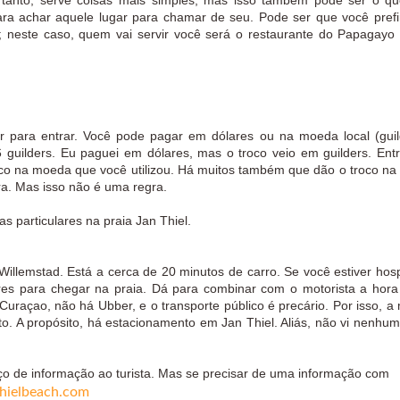
tanto, serve coisas mais simples, mas isso também pode ser o q
ara achar aquele lugar para chamar de seu. Pode ser que você prefir
a; neste caso, quem vai servir você será o restaurante do Papagayo
..
gar para entrar. Você pode pagar em dólares ou na moeda local (gui
6 guilders.
Eu paguei em dólares, mas o troco veio em guilders. Entr
co na moeda que você utilizou. Há muitos também que dão o troco n
ra. Mas isso não é uma regra.
s particulares na praia Jan Thiel.
e Willemstad. Está a cerca de 20 minutos de carro. Se você estiver ho
res para chegar na praia. Dá para combinar com o motorista a hora
Curaçao, não há Ubber, e o transporte público é precário. Por isso, a 
ato. A propósito, há estacionamento em Jan Thiel. Aliás, não vi nenhum
ço de informação ao turista. Mas se precisar de uma informação com
thielbeach.com