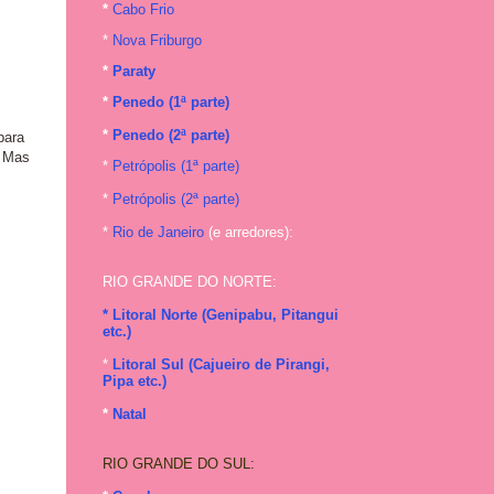
*
Cabo Frio
*
Nova Friburgo
*
Paraty
*
Penedo (1ª parte)
*
Penedo (2ª parte)
para
. Mas
*
Petrópolis (1ª parte)
*
Petrópolis (2ª parte)
*
Rio de Janeiro
(e arredores):
RIO GRANDE DO NORTE:
* Litoral Norte (Genipabu, Pitangui
etc.)
*
Litoral Sul (Cajueiro de Pirangi,
Pipa etc.)
*
Natal
RIO GRANDE DO SUL: