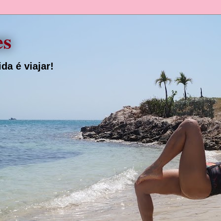
es
da é viajar!