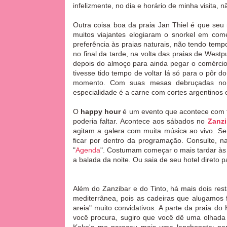
infelizmente, no dia e horário de minha visita,
Outra coisa boa da praia Jan Thiel é que seu
muitos viajantes elogiaram o snorkel em com
preferência às praias naturais, não tendo temp
no final da tarde, na volta das praias de West
depois do almoço para ainda pegar o comércio 
tivesse tido tempo de voltar lá só para o pôr 
momento. Com suas mesas debruçadas no 
especialidade é a carne com cortes argentinos
O
happy hour
é um evento que acontece com f
poderia faltar. Acontece aos sábados
no
Zanzi
agitam a galera com muita música ao vivo. Se 
ficar por dentro da programação. Consulte, na
"
Agenda
". Costumam começar o mais tardar às 
a balada da noite. Ou saia de seu hotel direto 
Além do Zanzibar e do Tinto, há mais dois res
mediterrânea, pois as cadeiras que alugamos 
areia" muito convidativos. A parte da praia do
você procura, sugiro que você dê uma olhada 