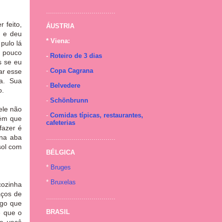
...................................
 feito,
ÁUSTRIA
o e deu
* Viena:
pulo lá
m pouco
-
Roteiro de 3 dias
s se eu
-
Copa Cagrana
ar esse
a. Sua
-
Belvedere
o.
-
Schönbrunn
ele não
-
Comidas típicas, restaurantes,
ém que
cafeterias
fazer é
 na aba
...................................
sol com
BÉLGICA
*
Bruges
*
Bruxelas
cozinha
aços de
...................................
ego que
BRASIL
é que o