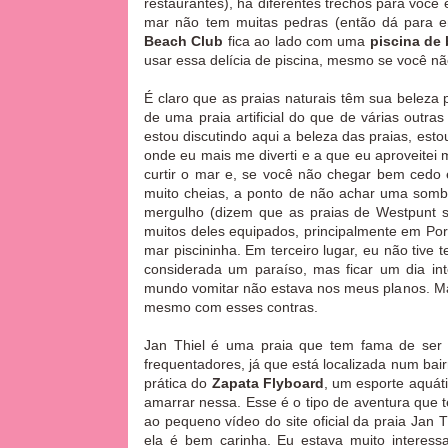
restaurantes), há diferentes trechos para você 
mar não tem muitas pedras (então dá para e
Beach Club
fica ao lado com uma
piscina de 
usar essa delícia de piscina, mesmo se você n
É claro que as praias naturais têm
sua beleza p
de uma praia artificial do que de várias outr
estou discutindo aqui a beleza das praias, esto
onde eu mais me diverti e a que eu aproveitei
curtir o mar e, se você não chegar bem cedo
muito cheias, a ponto de não achar uma sombr
mergulho (dizem que as praias de Westpunt s
muitos deles equipados, principalmente em Por
mar piscininha. Em terceiro lugar, eu não tive
considerada um paraíso, mas ficar um dia in
mundo vomitar não estava nos meus planos. Mas 
mesmo com esses contras.
Jan Thiel é uma praia que tem fama de ser m
frequentadores, já que está localizada num bai
prática do
Zapata Flyboard
, um esporte aquát
amarrar nessa. Esse é o tipo de aventura que 
ao pequeno vídeo do site oficial da praia Jan 
ela é bem carinha. Eu estava muito interess