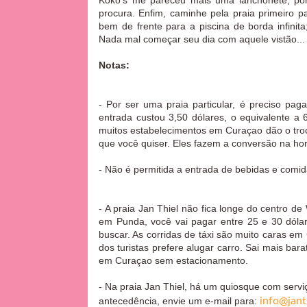
Koko's me pareceu mais uma lanchonete; por
procura. Enfim, caminhe pela praia primeiro p
bem de frente para a piscina de borda infinit
Nada mal começar seu dia com aquele vistão.
Notas:
- Por ser uma praia particular, é preciso pa
entrada custou 3,50 dólares, o equivalente a 
muitos estabelecimentos em Curaçao dão o tro
que você quiser. Eles fazem a conversão na ho
-
Não é permitida a entrada de bebidas e comida
- A praia Jan Thiel não fica longe do centro d
em Punda, você vai pagar entre 25 e 30 dóla
buscar. As corridas de táxi são muito caras em 
dos turistas prefere alugar carro. Sai mais bar
em Curaçao sem estacionamento.
- Na praia Jan Thiel, há um quiosque com servi
antecedência, envie um e-mail para:
info@jan