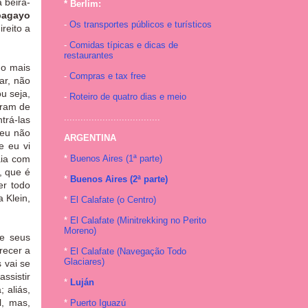
à beira-
* Berlim:
pagayo
-
Os transportes públicos e turísticos
reito a
-
Comidas típicas e dicas de
restaurantes
do mais
-
Compras e tax free
ar, não
u seja,
-
Roteiro de quatro dias e meio
iram de
...................................
trá-las
eu não
ARGENTINA
e eu vi
aia com
*
Buenos Aires (1ª parte)
, que é
*
Buenos Aires (2ª parte)
er todo
 Klein,
*
El Calafate (o Centro)
*
El Calafate (Minitrekking no Perito
Moreno)
de seus
recer a
*
El Calafate (Navegação Todo
Glaciares)
 vai se
ssistir
*
Luján
 aliás,
l, mas,
*
Puerto Iguazú