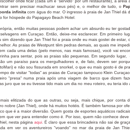
escolher onde ficar
(cada um é "servido" por um restaurante)
, a areia 
ntrar sem precisar machucar seus pés) e, o melhor de tudo, o
Pa
borda infinita
com água do mar. O ingresso à praia de Jan Thiel dá di
ão for hóspede do Papagayo Beach Hotel.
rópria, então muitas pessoas podem achar um absurdo eu ter gosta
as selvagens em Curaçao. Então, deixe-me esclarecer.
Em primeiro lug
u sim dizendo que Jan Thiel foi a praia onde eu mais gostei de estar, o
 melhor. As praias de Westpunt têm pedras demais, as quais me imped
 em cada uma delas (pelo menos, nas mais famosas), você vai encon
inha para sentar, pois as praias são pequenas. Em segundo lugar,
ão um paraíso para os mergulhadores e, de fato, devem ser porqu
toMari) e não sou fissurada em snorkel, o que eu mais gosto é de pr
 tempo de visitar "todas" as praias de Curaçao tampouco Klein Curaçao
teiro "presa" numa praia após uma viagem de barco que dizem faz
juro que se eu tivesse tido mais um dia no meu roteiro, eu teria ido a
ais elitizada do que as outras, ou seja, mais chique, por conta 
rro nobre (Jan Thiel), onde há muitos hotéis. É também famosa por ofe
ico que é a maior diversão. Quem gosta de esportes aquáticos radicais
tem que ver para entender como é. Por isso, quem não conhece deve a
Thiel, nesta página
aqui
. É claro que essa brincadeira não sai de graça;
ada em ver os aventureiros "voando" no mar da praia de Jan Thie