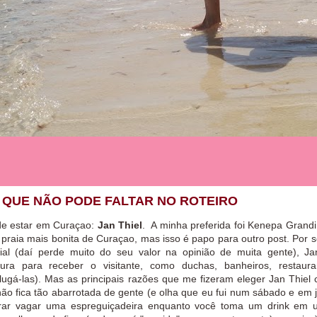
O QUE NÃO PODE FALTAR NO ROTEIRO
 de estar em Curaçao:
Jan Thiel
. A minha preferida foi Kenepa Grandi
praia mais bonita de Curaçao, mas isso é papo para outro post. Por 
cial (daí perde muito do seu valor na opinião de muita gente), Ja
ura para receber o visitante, como duchas, banheiros, restaur
lugá-las). Mas a
s principais razões que me fizeram eleger Jan Thiel
não fica tão abarrotada de gente (e olha que eu fui num sábado e em j
erar vagar uma espreguiçadeira enquanto você toma um drink em