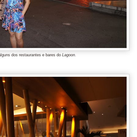
alguns dos restaurantes e bares do
Lagoon
.