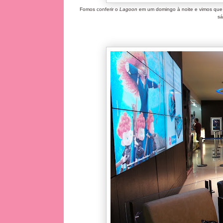
Fomos conferir o
Lagoon
em um domingo à noite e vimos que a
sá