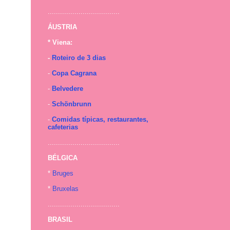
...................................
ÁUSTRIA
* Viena:
-
Roteiro de 3 dias
-
Copa Cagrana
-
Belvedere
-
Schönbrunn
-
Comidas típicas, restaurantes,
cafeterias
...................................
BÉLGICA
*
Bruges
*
Bruxelas
...................................
BRASIL