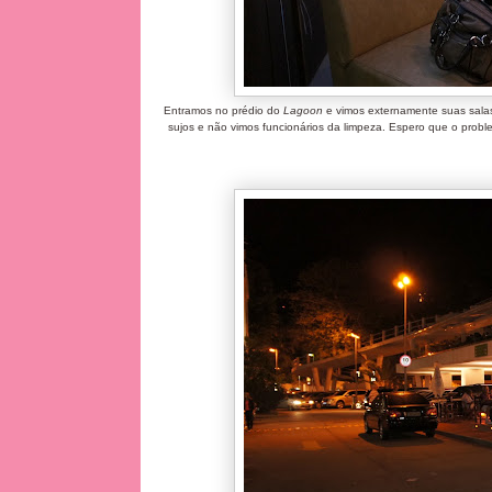
Entramos no prédio do
Lagoon
e vimos externamente suas sala
sujos e não vimos funcionários da limpeza. Espero que o pro