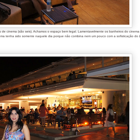
s de cinema (são seis). Achamos o espaço bem legal. Lamentavelmente os banheiros do cinema
blema tenha sido somente naquele dia porque não combina nem um pouco com a sofisticação do