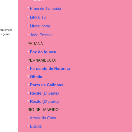
*
Praia de Tambaba
*
Litoral sul
*
Litoral norte
 estavam
Lagoon
.
*
João Pessoa
PARANÁ:
*
Foz do Iguaçu
PERNAMBUCO:
*
Fernando de Noronha
*
Olinda
*
Porto de Galinhas
*
Recife (1ª parte)
*
Recife (2ª parte)
RIO DE JANEIRO
*
Arraial do Cabo
*
Búzios