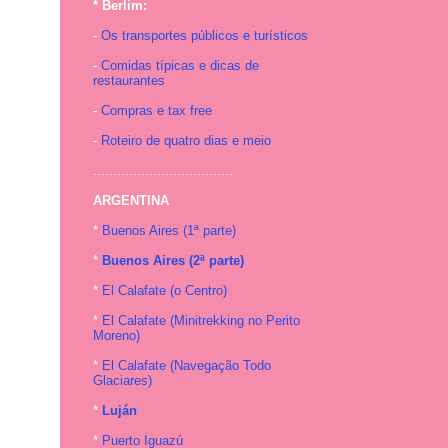
* Berlim:
-
Os transportes públicos e turísticos
-
Comidas típicas e dicas de
restaurantes
-
Compras e tax free
-
Roteiro de quatro dias e meio
...................................
ARGENTINA
*
Buenos Aires (1ª parte)
*
Buenos Aires (2ª parte)
*
El Calafate (o Centro)
*
El Calafate (Minitrekking no Perito
Moreno)
*
El Calafate (Navegação Todo
Glaciares)
*
Luján
*
Puerto Iguazú