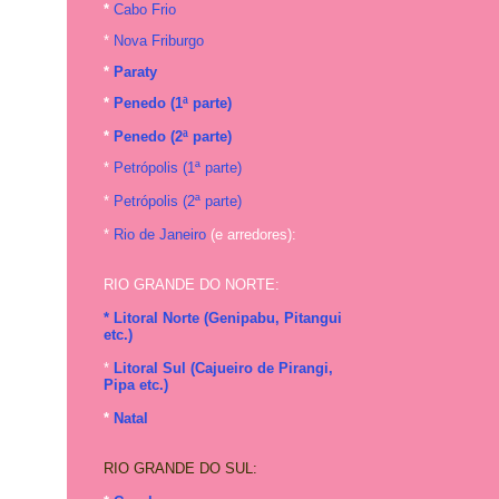
*
Cabo Frio
*
Nova Friburgo
*
Paraty
*
Penedo (1ª parte)
*
Penedo (2ª parte)
*
Petrópolis (1ª parte)
*
Petrópolis (2ª parte)
*
Rio de Janeiro
(e arredores):
RIO GRANDE DO NORTE:
* Litoral Norte (Genipabu, Pitangui
etc.)
*
Litoral Sul (Cajueiro de Pirangi,
Pipa etc.)
*
Natal
RIO GRANDE DO SUL: