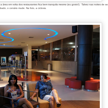
 área em volta dos restaurantes fica bem tranquila mesmo (eu gosto!). Talvez nas noites de se
bado, o cenário mude. Na foto, a ciclovia.