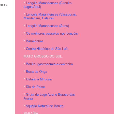
*
Lençóis Maranhenses (Circuito
xta ou
Lagoa Azul)
*
Lençóis Maranhenses (Vassouras,
Mandacaru, Caburé)
*
Lençóis Maranhenses (Atins)
*
Os melhores passeios nos Lençóis
*
Barreirinhas
*
Centro Histórico de São Luís
MATO GROSSO DO SUL:
*
Bonito: gastronomia e centrinho
*
Boca da Onça
*
Estância Mimosa
*
Rio do Peixe
*
Gruta do Lago Azul e Buraco das
Araras
*
Aquário Natural de Bonito
PARAÍBA: