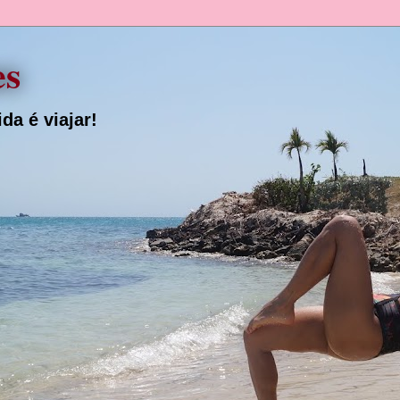
es
da é viajar!