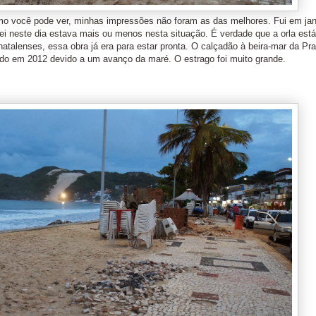
o você pode ver, minhas impressões não foram as das melhores. Fui em jan
hei neste dia estava mais ou menos nesta situação. É verdade que a orla est
atalenses, essa obra já era para estar pronta. O calçadão à beira-mar da Pra
ído em 2012 devido a um avanço da maré. O estrago foi muito grande.