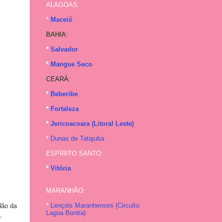
ALAGOAS:
*
Maceió
BAHIA:
*
Salvador
*
Mangue Seco
CEARÁ:
*
Beberibe
*
Fortaleza
*
Jericoacoara (Litoral Leste)
*
Dunas de Tatajuba
ESPÍRITO SANTO:
*
Vitória
MARANHÃO:
*
Lençóis Maranhenses (
Circuito
dão da
Lagoa Bonita
)
,