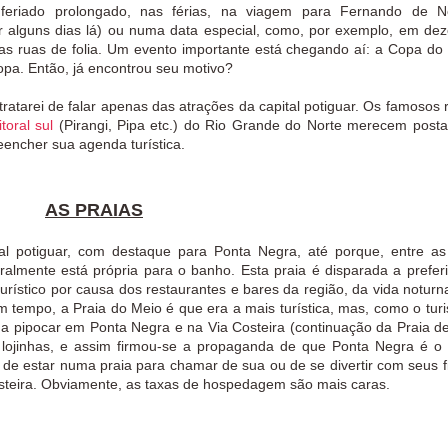
 feriado prolongado, nas férias, na viagem para Fernando de N
r alguns dias lá) ou numa data especial, como, por exemplo, em de
as ruas de folia. Um evento importante está chegando aí: a Copa d
pa. Então, já encontrou seu motivo?
ratarei de falar apenas das atrações da capital potiguar. Os famosos r
litoral sul
(Pirangi, Pipa etc.) do Rio Grande do Norte merecem post
 preencher sua agenda turística.
AS PRAIAS
ital potiguar, com destaque para Ponta Negra, até porque, entre as
almente está própria para o banho. Esta praia é disparada a prefer
 turístico por causa dos restaurantes e bares da região, da vida noturn
 tempo, a Praia do Meio é que era a mais turística, mas, como o turi
a pipocar em Ponta Negra e na Via Costeira (continuação da Praia d
 lojinhas, e assim firmou-se a propaganda de que Ponta Negra é o
a de estar numa praia para chamar de sua ou de se divertir com seus fi
steira. Obviamente, as taxas de hospedagem são mais caras.