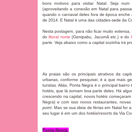
bons motivos para visitar Natal. Seja num
(aproveitando a conexão em Natal para passa
quando o carnaval deles fora de época enche 
de 2014. E Natal
é uma das cidades-sede da Co
Nesta postagem, para não ficar muito extensa, t
do
litoral norte
(Genipabu, Jacumã etc.) e do
parte. Veja abaixo como a capital sozinha irá
As praias são os principais atrativos da cap
urbanas, conforme pesquisei, é a que mais ger
turistas. Aliás, Ponta Negra é o
principal bairro
hotéis, que lá somam boa parte deles.
Há algum
crescendo na capital, novos hotéis começaram 
Negra) e com isso novos restaurantes, novas
point
. Mas se sua ideia de férias em Natal for 
seu lugar é em um dos hotéis/
resorts
da Via Co
Ponta Negra: