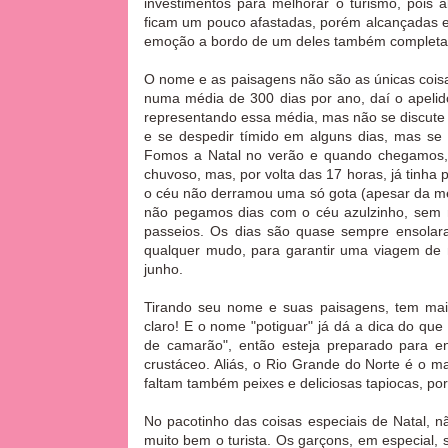
investimentos para melhorar o turismo, pois 
ficam um pouco afastadas, porém alcançadas 
emoção a bordo de um deles também completa u
O nome e as paisagens não são as únicas coisas
numa média de 300 dias por ano, daí o apelido
representando essa média, mas não se discute 
e se despedir tímido em alguns dias, mas se
Fomos a Natal no verão e quando chegamos, 
chuvoso, mas, por volta das 17 horas, já tinha
o céu não derramou uma só gota (apesar da met
não pegamos dias com o céu azulzinho, sem 
passeios. Os dias são quase sempre ensolar
qualquer mudo, para garantir uma viagem de 
junho.
Tirando seu nome e suas paisagens, tem mais
claro! E o nome "potiguar" já dá a dica do qu
de camarão", então esteja preparado para en
crustáceo. Aliás, o Rio Grande do Norte é o m
faltam também peixes e deliciosas tapiocas, p
No pacotinho das coisas especiais de Natal, n
muito bem o turista. Os garçons, em especial, 