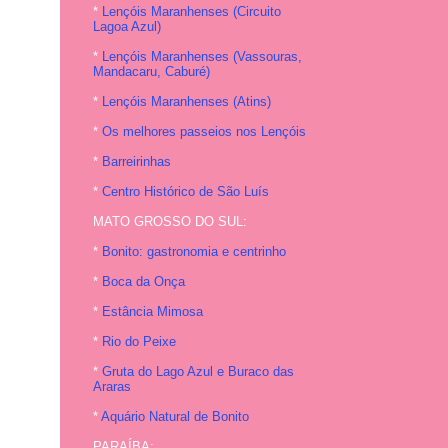
*
Lençóis Maranhenses (Circuito
Lagoa Azul)
*
Lençóis Maranhenses (Vassouras,
Mandacaru, Caburé)
*
Lençóis Maranhenses (Atins)
*
Os melhores passeios nos Lençóis
*
Barreirinhas
*
Centro Histórico de São Luís
MATO GROSSO DO SUL:
*
Bonito: gastronomia e centrinho
*
Boca da Onça
*
Estância Mimosa
*
Rio do Peixe
*
Gruta do Lago Azul e Buraco das
Araras
*
Aquário Natural de Bonito
PARAÍBA: