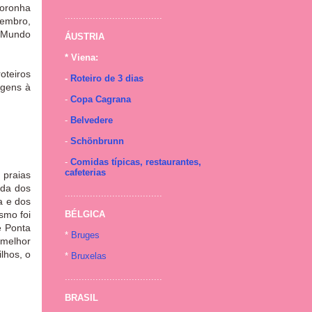
oronha
...................................
zembro,
o Mundo
ÁUSTRIA
* Viena:
oteiros
-
Roteiro de 3 dias
agens à
-
Copa Cagrana
-
Belvedere
-
Schönbrunn
-
Comidas típicas, restaurantes,
cafeterias
 praias
ida dos
...................................
a e dos
smo foi
BÉLGICA
e Ponta
*
Bruges
 melhor
lhos, o
*
Bruxelas
...................................
BRASIL