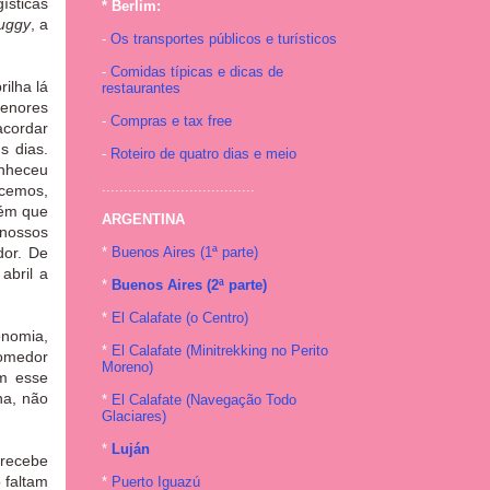
ísticas
* Berlim:
uggy
, a
-
Os transportes públicos e turísticos
-
Comidas típicas e dicas de
ilha lá
restaurantes
menores
-
Compras e tax free
acordar
s dias.
-
Roteiro de quatro dias e meio
anheceu
...................................
ecemos,
bém que
ARGENTINA
 nossos
dor. De
*
Buenos Aires (1ª parte)
abril a
*
Buenos Aires (2ª parte)
*
El Calafate (o Centro)
onomia,
*
El Calafate (Minitrekking no Perito
comedor
Moreno)
om esse
na, não
*
El Calafate (Navegação Todo
Glaciares)
*
Luján
 recebe
 faltam
*
Puerto Iguazú