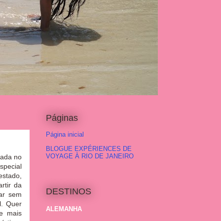
Páginas
Página inicial
BLOGUE EXPÉRIENCES DE
VOYAGE À RIO DE JANEIRO
dada no
special
estado,
rtir da
DESTINOS
uar sem
l. Quer
ALEMANHA
de mais