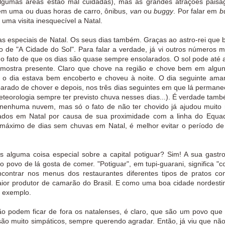
algumas áreas estão mal cuidadas), mas as grandes atrações paisag
em uma ou duas horas de carro, ônibus,
van
ou
buggy
. Por falar em
b
ma visita inesquecível a Natal.
 especiais de Natal. Os seus dias também. Graças ao astro-rei que br
 de "A Cidade do Sol". Para falar a verdade, já vi outros números 
o fato de que os dias são quase sempre ensolarados. O sol pode até 
 mostra presente. Claro que chove na região e chove bem em algun
o dia estava bem encoberto e choveu à noite. O dia seguinte am
 parado de chover e depois, nos três dias seguintes em que lá perman
eorologia sempre ter previsto chuva nesses dias...). É verdade tam
nenhuma nuvem, mas só o fato de não ter chovido já ajudou muito
ados em Natal por causa de sua
proximidade com a linha do Equa
máximo de dias sem chuvas em Natal, é melhor evitar o período de 
 alguma coisa especial sobre a capital potiguar? Sim! A sua gastr
e o povo de lá gosta de comer.
"Potiguar", em tupi-guarani, significa "
contrar nos menus dos restaurantes diferentes tipos de pratos c
aior produtor de camarão do Brasil. E como uma boa cidade nordesti
or exemplo.
ão podem ficar de fora os natalenses, é claro, que são um povo que
são muito simpáticos, sempre querendo agradar. Então, já viu que não