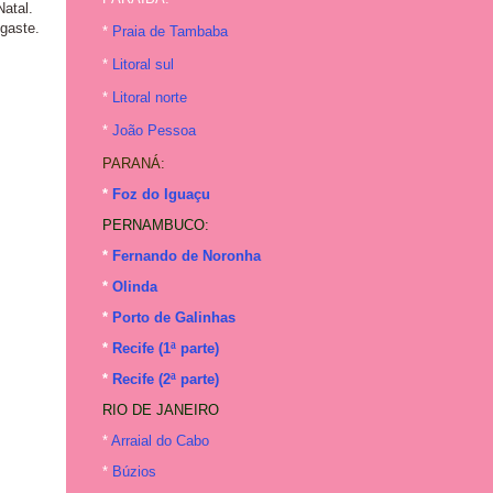
Natal.
sgaste.
*
Praia de Tambaba
*
Litoral sul
*
Litoral norte
*
João Pessoa
PARANÁ:
*
Foz do Iguaçu
PERNAMBUCO:
*
Fernando de Noronha
*
Olinda
*
Porto de Galinhas
*
Recife (1ª parte)
*
Recife (2ª parte)
RIO DE JANEIRO
*
Arraial do Cabo
*
Búzios