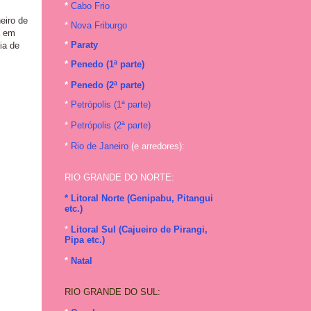
*
Cabo Frio
eiro de
*
Nova Friburgo
á em
*
Paraty
ia de
*
Penedo (1ª parte)
*
Penedo (2ª parte)
*
Petrópolis (1ª parte)
*
Petrópolis (2ª parte)
*
Rio de Janeiro
(e arredores):
RIO GRANDE DO NORTE:
* Litoral Norte (Genipabu, Pitangui
etc.)
*
Litoral Sul (Cajueiro de Pirangi,
Pipa etc.)
*
Natal
RIO GRANDE DO SUL: