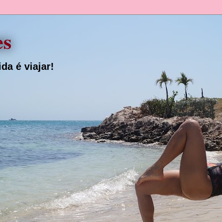
es
da é viajar!