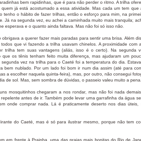
aradinhas bem rapidinhas, que é para não perder o ritmo. A trilha ofe
ra quem já está acostumado a essa atividade. Mas cada um tem que a
ão tenho o hábito de fazer trilhas, então o esforço para mim, na prime
ve. Já na segunda vez, eu achei a caminhada muito mais tranquila; a
e esperava e o quanto ainda faltava. Mas não foi só isso não.
 obrigava a querer fazer mais paradas para sentir uma brisa. Além di
e todos que vi fazendo a trilha usavam chinelos. A proximidade com a
r trilha tem suas vantagens (aliás, isso é o certo). Na segunda ve
o que os tênis tenham feito muita diferença, mas ajudaram um pouc
segunda vez na trilha para o Caeté foi a temperatura do dia. Estava
va bem nublado. Por um lado foi bom ir num dia assim (até para con
as a escolher naquela quinta-feira), mas, por outro, não consegui foto
 dia de sol. Mas, sem sombra de dúvidas, o passeio valeu muito a pe
lguns mosquitinhos chegaram a nos rondar, mas não foi nada demais
epelente antes de ir. Também pode levar uma garrafinha da água se
tem onde comprar nada. Lá é praticamente deserto nos dias úteis,
o Mirante do Caeté, mas é só para ilustrar mesmo, porque não tem c
em em frente à Prainha, uma das praias mais bonitas do Rio de Jane