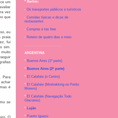
* Berlim:
rece um
valiar
-
Os transportes públicos e turísticos
ira vez
cho que
-
Comidas típicas e dicas de
restaurantes
-
Compras e tax free
sso, eu
 praia
-
Roteiro de quatro dias e meio
z, fui
...................................
o sim.
 muito
ARGENTINA
seguir
*
Buenos Aires (1ª parte)
grafias
na.
*
Buenos Aires (2ª parte)
*
El Calafate (o Centro)
. Para
 achar
*
El Calafate (Minitrekking no Perito
 mas é
Moreno)
*
El Calafate (Navegação Todo
Glaciares)
omo se
*
Luján
*
Puerto Iguazú
iro. O