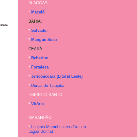
ALAGOAS:
*
Maceió
BAHIA:
praia
*
Salvador
*
Mangue Seco
CEARÁ:
*
Beberibe
*
Fortaleza
*
Jericoacoara (Litoral Leste)
*
Dunas de Tatajuba
ESPÍRITO SANTO:
*
Vitória
MARANHÃO:
*
Lençóis Maranhenses (
Circuito
Lagoa Bonita
)