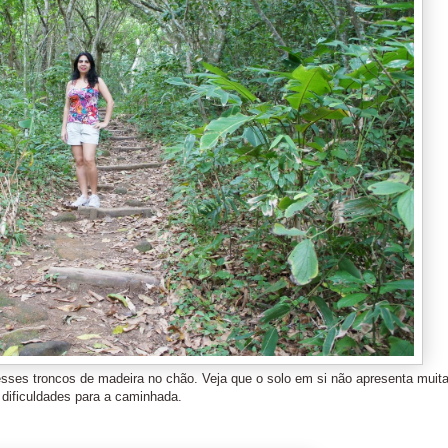
 esses troncos de madeira no chão. Veja que o solo em si não apresenta muit
dificuldades para a caminhada.