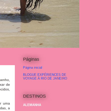
Páginas
Página inicial
BLOGUE EXPÉRIENCES DE
VOYAGE À RIO DE JANEIRO
senho,
xar de
cidos,
DESTINOS
er uma
ALEMANHA
das, a