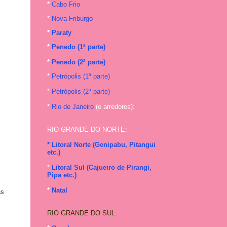
*
Cabo Frio
*
Nova Friburgo
*
Paraty
*
Penedo (1ª parte)
*
Penedo (2ª parte)
*
Petrópolis (1ª parte)
*
Petrópolis (2ª parte)
*
Rio de Janeiro
(e arredores):
RIO GRANDE DO NORTE:
* Litoral Norte (Genipabu, Pitangui
etc.)
*
Litoral Sul (Cajueiro de Pirangi,
Pipa etc.)
*
Natal
as
RIO GRANDE DO SUL: