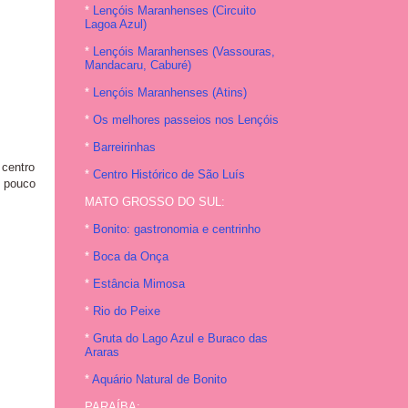
*
Lençóis Maranhenses (Circuito
Lagoa Azul)
*
Lençóis Maranhenses (Vassouras,
Mandacaru, Caburé)
*
Lençóis Maranhenses (Atins)
*
Os melhores passeios nos Lençóis
*
Barreirinhas
 centro
*
Centro Histórico de São Luís
m pouco
MATO GROSSO DO SUL:
*
Bonito: gastronomia e centrinho
*
Boca da Onça
*
Estância Mimosa
*
Rio do Peixe
*
Gruta do Lago Azul e Buraco das
Araras
*
Aquário Natural de Bonito
PARAÍBA: