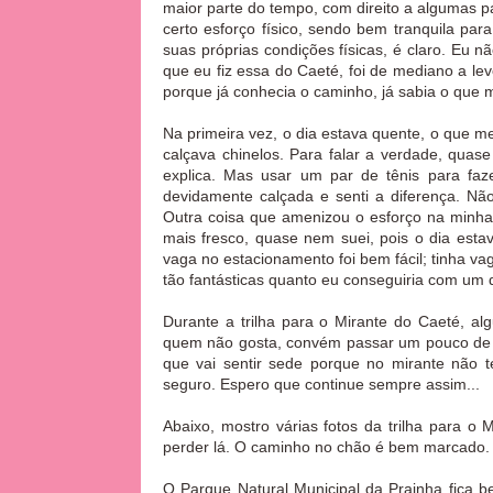
maior parte do tempo,
com direito a algumas p
certo esforço físico, sendo bem tranquila pa
suas próprias condições físicas, é claro. Eu n
que eu fiz essa do Caeté, foi de mediano a le
porque já conhecia o caminho, já sabia o que m
Na primeira vez, o dia estava quente, o que me
calçava chinelos. Para falar a verdade, quas
explica. Mas usar um par de tênis para faze
devidamente calçada e senti a diferença. Nã
Outra coisa que amenizou o esforço na minha 
mais fresco, quase nem suei, pois o dia esta
vaga no estacionamento foi bem fácil; tinha vag
tão fantásticas quanto eu conseguiria com um
Durante a trilha para o Mirante do Caeté, a
quem não gosta, convém passar um pouco de r
que vai sentir sede porque no mirante não 
seguro. Espero que continue sempre assim...
Abaixo, mostro várias fotos da trilha para 
perder lá. O caminho no chão é bem marcado.
O Parque Natural Municipal da Prainha fica b