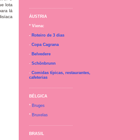
ue lota
...................................
ara lá
isíaca
ÁUSTRIA
* Viena:
-
Roteiro de 3 dias
-
Copa Cagrana
-
Belvedere
-
Schönbrunn
-
Comidas típicas, restaurantes,
cafeterias
...................................
BÉLGICA
*
Bruges
*
Bruxelas
...................................
BRASIL