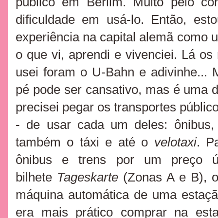
público em Berlim. Muito pelo con
dificuldade em usá-lo. Então, est
experiência na capital alemã como u
o que vi, aprendi e vivenciei
. Lá os
usei foram
o U-Bahn e adivinhe... 
pé pode ser cansativo, mas é uma de
precisei pegar os transportes públic
- de usar cada um deles: ônibus
também o táxi e até o
velotaxi
. P
ônibus e trens por um preço ún
bilhete
Tageskarte
(Zonas A e B), o
máquina automática de uma estaçã
era mais prático comprar na est