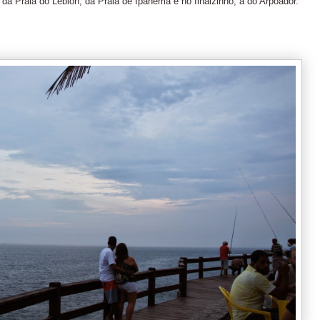
da Praia do Leblon, da Praia de Ipanema e no finalzinho, a do Arpoador.