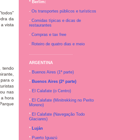
* Berlim:
-
Os transportes públicos e turísticos
"todos"
edra da
-
Comidas típicas e dicas de
a vista
restaurantes
-
Compras e tax free
-
Roteiro de quatro dias e meio
...................................
ARGENTINA
, tendo
*
Buenos Aires (1ª parte)
irante,
 para o
*
Buenos Aires (2ª parte)
uristas
*
El Calafate (o Centro)
 ou nas
 a hora
*
El Calafate (Minitrekking no Perito
 Parque
Moreno)
*
El Calafate (Navegação Todo
Glaciares)
*
Luján
*
Puerto Iguazú