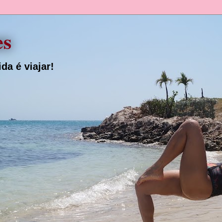
es
da é viajar!