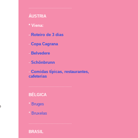
...................................
ÁUSTRIA
* Viena:
-
Roteiro de 3 dias
-
Copa Cagrana
-
Belvedere
-
Schönbrunn
-
Comidas típicas, restaurantes,
cafeterias
...................................
BÉLGICA
*
Bruges
o
*
Bruxelas
...................................
BRASIL