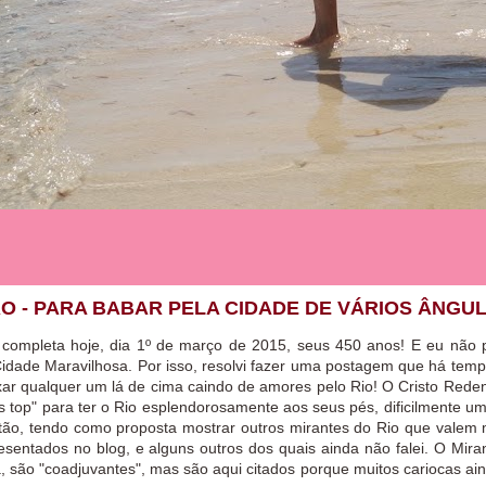
RO - PARA BABAR PELA CIDADE DE VÁRIOS ÂNGU
 completa hoje, dia 1º de março de 2015, seus 450 anos! E eu não 
idade Maravilhosa. Por isso, resolvi fazer uma postagem que há tem
xar qualquer um lá de cima caindo de amores pelo Rio! O Cristo Reden
 top" para ter o Rio esplendorosamente aos seus pés, dificilmente um 
ntão, tendo como proposta mostrar outros mirantes do Rio que valem 
presentados no blog, e alguns outros dos quais ainda não falei. O Mira
ta, são "coadjuvantes", mas são aqui citados porque muitos cariocas ai