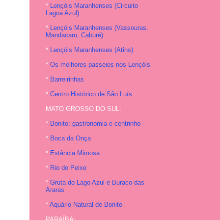
*
Lençóis Maranhenses (Circuito
Lagoa Azul)
*
Lençóis Maranhenses (Vassouras,
Mandacaru, Caburé)
*
Lençóis Maranhenses (Atins)
*
Os melhores passeios nos Lençóis
*
Barreirinhas
*
Centro Histórico de São Luís
MATO GROSSO DO SUL:
*
Bonito: gastronomia e centrinho
*
Boca da Onça
*
Estância Mimosa
*
Rio do Peixe
*
Gruta do Lago Azul e Buraco das
Araras
*
Aquário Natural de Bonito
PARAÍBA: