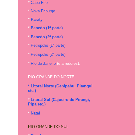
*
Cabo Frio
*
Nova Friburgo
*
Paraty
*
Penedo (1ª parte)
*
Penedo (2ª parte)
*
Petrópolis (1ª parte)
*
Petrópolis (2ª parte)
*
Rio de Janeiro
(e arredores):
RIO GRANDE DO NORTE:
* Litoral Norte (Genipabu, Pitangui
etc.)
*
Litoral Sul (Cajueiro de Pirangi,
Pipa etc.)
*
Natal
RIO GRANDE DO SUL: