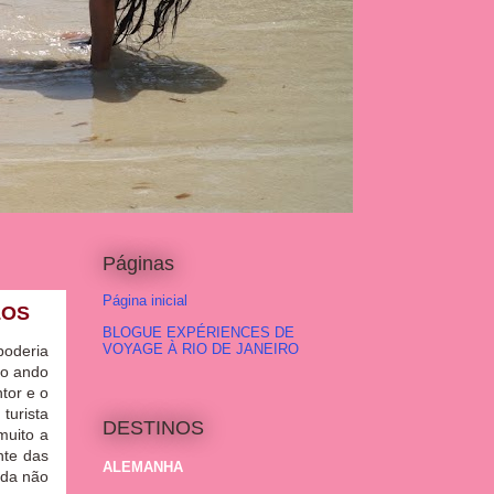
Páginas
Página inicial
LOS
BLOGUE EXPÉRIENCES DE
VOYAGE À RIO DE JANEIRO
poderia
po ando
tor e o
turista
DESTINOS
muito a
nte das
ALEMANHA
nda não