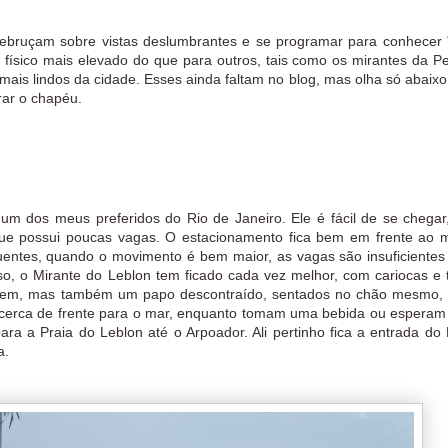
debruçam sobre vistas deslumbrantes e se programar para conhecer 
 físico mais elevado do que para outros, tais como os mirantes da P
mais lindos da cidade. Esses ainda faltam no blog, mas olha só abaixo 
irar o chapéu.
um dos meus preferidos do Rio de Janeiro. Ele é fácil de se chegar
e possui poucas vagas. O estacionamento fica bem em frente ao m
uentes, quando o movimento é bem maior, as vagas são insuficientes
so, o Mirante do Leblon tem ficado cada vez melhor, com cariocas e t
sagem, mas também um papo descontraído, sentados no chão mesmo,
a cerca de frente para o mar, enquanto tomam uma bebida ou esperam
ara a Praia do Leblon até o Arpoador. Ali pertinho fica a entrada do
isita.