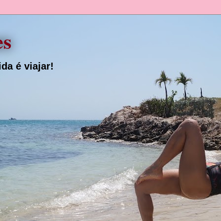
es
da é viajar!