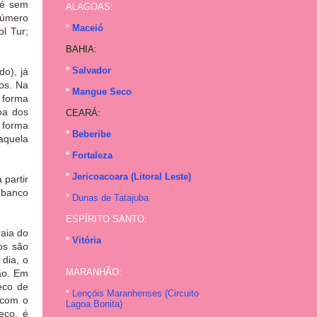
 é sem
ALAGOAS:
número
*
Maceió
l Tur;
BAHIA:
*
Salvador
o), já
mos. Na
*
Mangue Seco
 forma
oa dos
CEARÁ:
 forma
*
Beberibe
naquela
*
Fortaleza
*
Jericoacoara (Litoral Leste)
 partir
 banco
*
Dunas de Tatajuba
ESPÍRITO SANTO:
aia do
*
Vitória
os são
dia, o
MARANHÃO:
ção. Em
eco de
*
Lençóis Maranhenses (
Circuito
 com o
Lagoa Bonita
)
eco, é