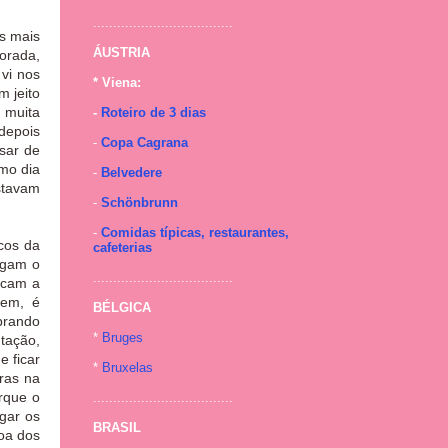
...................................
s mais
ÁUSTRIA
porada,
vi nos
* Viena:
m jeito
 muita
-
Roteiro de 3 dias
(depois
-
Copa Cagrana
sar de
mo dia
-
Belvedere
estavam
-
Schönbrunn
-
Comidas típicas, restaurantes,
icos da
cafeterias
egam o
...................................
rcam a
gem, é
BÉLGICA
brando
*
Bruges
tação,
e ficar
*
Bruxelas
ras na
rque o
...................................
gar os
BRASIL
oa dos