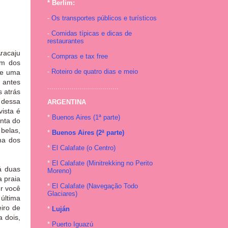
* Berlim:
-
Os transportes públicos e turísticos
-
Comidas típicas e dicas de
restaurantes
racaju
-
Compras e tax free
um dos
-
Roteiro de quatro dias e meio
de uma
 antes
...................................
s atrás
 dessa
ARGENTINA
ista é
*
Buenos Aires (1ª parte)
onta do
 belas,
*
Buenos Aires (2ª parte)
ma dos
*
El Calafate (o Centro)
*
El Calafate (Minitrekking no Perito
á duas
Moreno)
a praia
*
El Calafate (Navegação Todo
r você
Glaciares)
última
iro de
*
Luján
a dois,
*
Puerto Iguazú