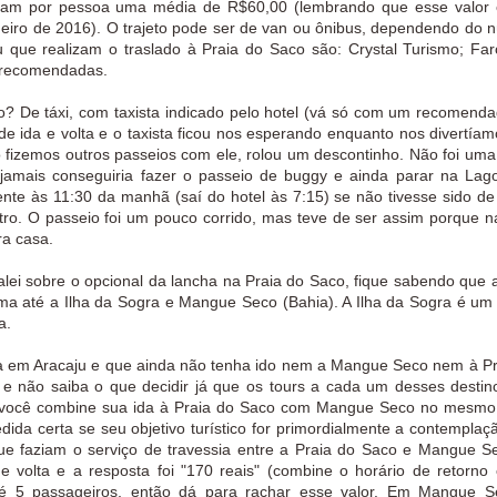
obram por pessoa uma média de R$60,00 (lembrando que esse valor
eiro de 2016). O trajeto pode ser de van ou ônibus, dependendo do 
que realizam o traslado à Praia do Saco são: Crystal Turismo; Faro
m recomendadas.
o? De táxi, com taxista indicado pelo hotel (vá só com um recomendad
de ida e volta e o taxista ficou nos esperando enquanto nos divertía
fizemos outros passeios com ele, rolou um descontinho. Não foi uma
jamais conseguiria fazer o passeio de buggy e ainda parar na Lag
ente às 11:30 da manhã (saí do hotel às 7:15) se não tivesse sido de
outro. O passeio foi um pouco corrido, mas teve de ser assim porque 
ra casa.
lei sobre o opcional da lancha na Praia do Saco, fique sabendo que a
ma até a Ilha da Sogra e Mangue Seco (Bahia). A Ilha da Sogra é um
xa.
 em Aracaju e que ainda não tenha ido nem a Mangue Seco nem à Pr
 e não saiba o que decidir já que os tours a cada um desses destin
ue você combine sua ida à Praia do Saco com Mangue Seco no mesmo 
dida certa se seu objetivo turístico for primordialmente a contempla
e faziam o serviço de travessia entre a Praia do Saco e Mangue S
e volta e a resposta foi "170 reais" (combine o horário de retorno
até 5 passageiros, então dá para rachar esse valor. Em Mangue S