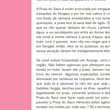
A Praia do Saco é muito procurada por sergip
tranquilas de Sergipe e por ter mar calmo e cri
nos finais de semana ensolarados e nos feri
quiosques, a praia tem lá seus dias de agito. E
que eu não queria: debaixo de chuva. Lamenta
água, e eu sacolejando por entre as dunas den
me rendi à minha câmera à prova d'água, que
tudo, curti o passeio, mas não vou negar que
em Sergipe, então, nem se eu quisesse, eu pod
nessa situação devem ter inteligentemente feit
Se você estiver hospedado em Aracaju, verá no
região. Não faltam agências que ofereçam ess
turista no hotel, levam até a praia, deixam 
hora de retorno. Algumas explicações turí
dominado por centenas de coqueiros. Você tem
que tudo lá é opcional (a não ser que seja
bebidas, buggy, lanchas para as ilhas, quadric
lagarteando na praia, comendo petiscos e be
Praia do Saco sem fazer nada pode ser para 
passeio à Praia do Saco oferecido pelas agên
turistas nos hotéis por volta das
7:00 e termin