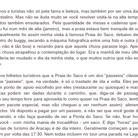
anos e turistas não só pela fama e beleza, mas também por ser uma da
stalino. Mas não se iluda muito se você resolver visitá-la na alta tem
ados também ensolarados. Pela quantidade de mesas e cadeiras que 
u fui num mês de alta (janeiro), mas a praia estava bem tranquila de u
velmente foi assim minha visita à famosa Praia do Saco, debaixo de
tro do buggy, secando a máquina fotográfica entre uma foto e outra 
 não é tão boa) e rezando para que aquela chuva parasse logo. Ape
 a chuva atrapalhou a contemplação do lugar. Era a manhã de meu últi
eria ter mudado o dia da minha visita, o que muitos outros que não 
o.
s folhetos turísticos que a Praia do Saco é um dos "passeios" cláss
e "passeio", que, na verdade, é só o traslado de ida e volta. Eles p
num ponto de apoio escolhido por eles (restaurante ou quiosque) e ma
sticas podem ser dadas durante o caminho, que, diga-se de passa
 seu tempo livre para aproveitá-lo como quiser na Praia do Saco, lem
 um pacote especial, mas não cheguei a ver nenhum assim):
alimen
iclos. Vá disposto a pagar por um passeio, a não ser que você goste d
bendo, e não faça questão de ver a Ponta do Saco. Se não, ficar ho
você - com minha mania de trocadilhos - um saco. E digo "horas" po
cias de turismo de Aracaju é de dia inteiro. Geralmente começam a pe
am por volta das 17:30. Nem todas incluem no tour uma parada na Lag