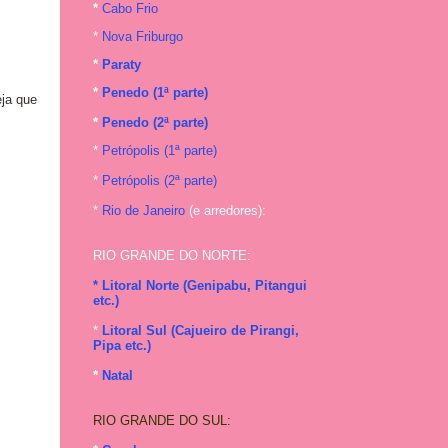
*
Cabo Frio
*
Nova Friburgo
*
Paraty
*
Penedo (1ª parte)
ja que
*
Penedo (2ª parte)
*
Petrópolis (1ª parte)
*
Petrópolis (2ª parte)
*
Rio de Janeiro
(e arredores):
RIO GRANDE DO NORTE:
* Litoral Norte (Genipabu, Pitangui
etc.)
*
Litoral Sul (Cajueiro de Pirangi,
Pipa etc.)
*
Natal
RIO GRANDE DO SUL: