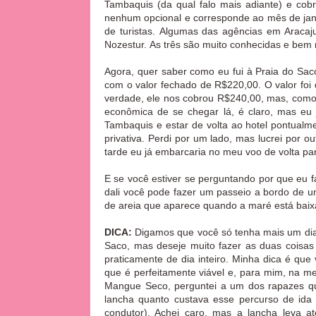
Tambaquis (da qual falo mais adiante) e c
nenhum opcional e corresponde ao mês de jan
de turistas.
Algumas das agências em Aracaju 
Nozestur.
As três são muito conhecidas e be
Agora, quer saber como eu fui à Praia do Sac
com o valor fechado de R$220,00. O valor foi 
verdade, ele nos cobrou R$240,00, mas, como 
econômica de se chegar lá, é claro, mas eu 
Tambaquis e estar de volta ao hotel pontualm
privativa. Perdi por um lado, mas lucrei por 
tarde eu já embarcaria no meu voo de volta pa
E se você estiver se perguntando por que eu fa
dali você pode fazer um passeio a bordo de u
de areia que aparece quando a maré está bai
DICA:
Digamos que você só tenha mais um dia
Saco, mas deseje muito fazer as duas coisas
praticamente de dia inteiro. Minha dica é q
que é perfeitamente viável e, para mim, na me
Mangue Seco, perguntei a um dos rapazes qu
lancha quanto custava esse percurso de ida 
condutor). Achei caro, mas a lancha leva 