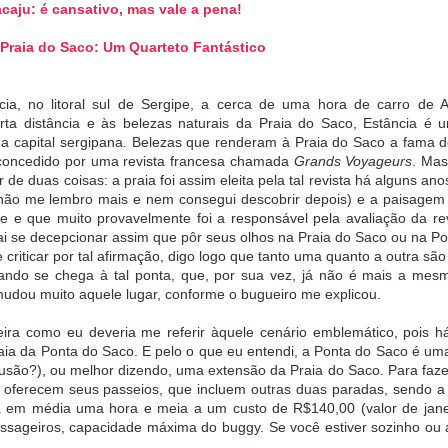
caju: é cansativo, mas vale a pena!
Praia do Saco: Um Quarteto Fantástico
ia, no litoral sul de Sergipe, a cerca de uma hora de carro de A
ta distância e às belezas naturais da Praia do Saco, Estância é 
a capital sergipana. Belezas que renderam à Praia do Saco a fama 
o concedido por uma revista francesa chamada
Grands Voyageurs
. Mas
 de duas coisas: a praia foi assim eleita pela tal revista há alguns ano
s não me lembro mais e nem consegui descobrir depois) e a paisagem
 e que muito provavelmente foi a responsável pela avaliação da rev
 vai se decepcionar assim que pôr seus olhos na Praia do Saco ou na P
iticar por tal afirmação, digo logo que tanto uma quanto a outra são
ando se chega à tal ponta, que, por sua vez, já não é mais a mes
mudou muito aquele lugar, conforme o bugueiro me explicou.
ra como eu deveria me referir àquele cenário emblemático, pois h
aia da Ponta do Saco. E pelo o que eu entendi, a Ponta do Saco é um
usão?), ou melhor dizendo, uma extensão da Praia do Saco. Para faze
os oferecem seus passeios, que incluem outras duas paradas, sendo a 
ra em média uma hora e meia a um custo de R$140,00 (valor de jane
assageiros, capacidade máxima do buggy. Se você estiver sozinho ou 