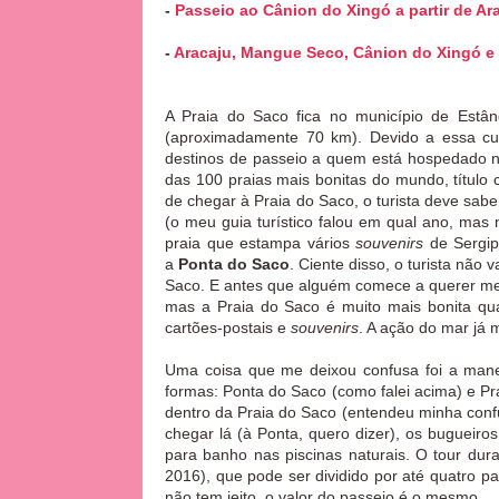
-
Passeio ao Cânion do Xingó a partir de Ara
-
Aracaju, Mangue Seco, Cânion do Xingó e 
A Praia do Saco fica no município de Estânc
(aproximadamente 70 km). Devido a essa cur
destinos de passeio a quem está hospedado n
das 100 praias mais bonitas do mundo, títul
de chegar à Praia do Saco, o turista deve saber
(o meu guia turístico falou em qual ano, ma
praia que estampa vários
souvenirs
de Sergipe
a
Ponta do Saco
. Ciente disso, o turista não
Saco. E antes que alguém comece a querer me cr
mas a Praia do Saco é muito mais bonita qu
cartões-postais e
souvenirs
. A ação do mar já 
Uma coisa que me deixou confusa foi a manei
formas: Ponta do Saco (como falei acima) e Pr
dentro da Praia do Saco (entendeu minha conf
chegar lá (à Ponta, quero dizer), os bugueir
para banho nas piscinas naturais. O tour du
2016), que pode ser dividido por até quatro p
não tem jeito, o valor do passeio é o mesmo.