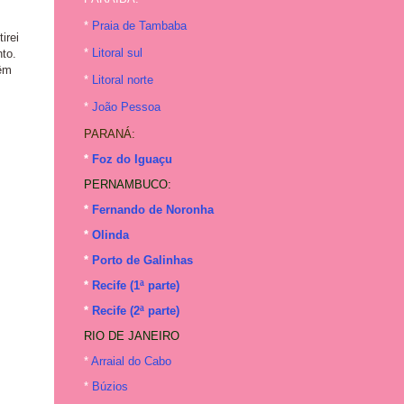
*
Praia de Tambaba
irei
*
Litoral sul
to.
têm
*
Litoral norte
*
João Pessoa
PARANÁ:
*
Foz do Iguaçu
PERNAMBUCO:
*
Fernando de Noronha
*
Olinda
*
Porto de Galinhas
*
Recife (1ª parte)
*
Recife (2ª parte)
RIO DE JANEIRO
*
Arraial do Cabo
*
Búzios