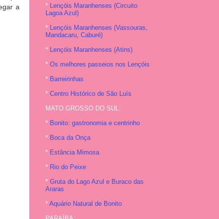
*
Lençóis Maranhenses (Circuito
egar a
Lagoa Azul)
*
Lençóis Maranhenses (Vassouras,
Mandacaru, Caburé)
*
Lençóis Maranhenses (Atins)
*
Os melhores passeios nos Lençóis
*
Barreirinhas
*
Centro Histórico de São Luís
MATO GROSSO DO SUL:
*
Bonito: gastronomia e centrinho
*
Boca da Onça
*
Estância Mimosa
*
Rio do Peixe
*
Gruta do Lago Azul e Buraco das
Araras
*
Aquário Natural de Bonito
PARAÍBA: