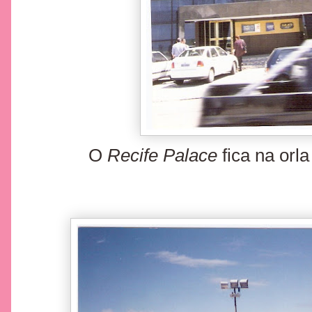
O
Recife Palace
fica na orl